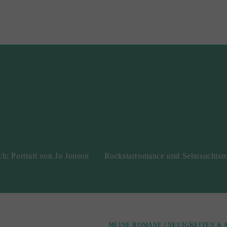
h: Portrait von Jo Jonson
Rockstarromance und Sehnsuchts
MEINE ROMANE
/
NEUIGKEITEN & 